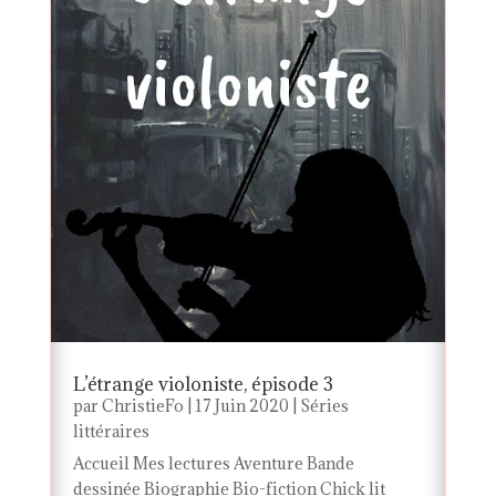
L’étrange violoniste, épisode 3
par
ChristieFo
|
17 Juin 2020
|
Séries
littéraires
Accueil Mes lectures Aventure Bande
dessinée Biographie Bio-fiction Chick lit