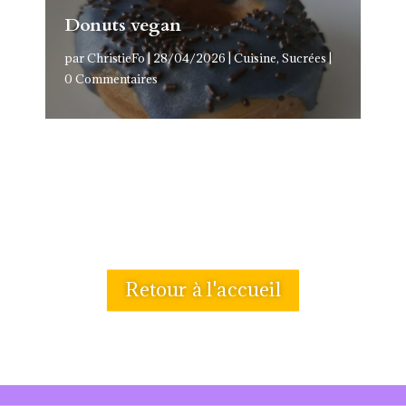
Donuts vegan
par
ChristieFo
|
28/04/2026
|
Cuisine
,
Sucrées
|
0 Commentaires
Retour à l'accueil